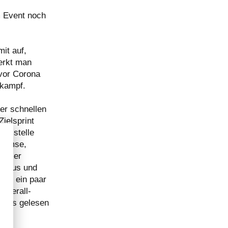
m Event noch
it auf,
merkt man
 vor Corona
tkampf.
er schnellen
ielsprint
selstelle
Bremse,
tremer
ll aus und
chon ein paar
 Overall-
Blogs gelesen