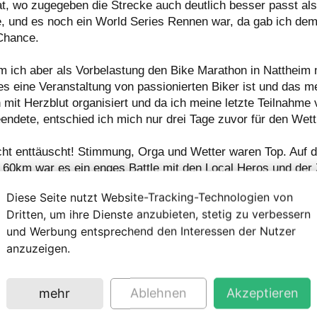
at, wo zugegeben die Strecke auch deutlich besser passt als
, und es noch ein World Series Rennen war, da gab ich de
Chance.
 ich aber als Vorbelastung den Bike Marathon in Nattheim m
 es eine Veranstaltung von passionierten Biker ist und das 
h mit Herzblut organisiert und da ich meine letzte Teilnahme
eendete, entschied ich mich nur drei Tage zuvor für den Wet
cht enttäuscht! Stimmung, Orga und Wetter waren Top. Auf d
 60km war es ein enges Battle mit den Local Heros und der Z
heiden. Der war sauknapp da die Schikane zuvor die Schlüs
Diese Seite nutzt Website-Tracking-Technologien von
 knapp nicht wie geplant als erster ein. Also Finger von der 
Dritten, um ihre Dienste anzubieten, stetig zu verbessern
 Watt in die Pedale hämmern und hoffen das der Reifen in ex
und Werbung entsprechend den Interessen der Nutzer
enug Grip hat. Erfahrung sowie Wille zahlten sich in dem Fa
anzuzeigen.
chtige Saisonsieg war in der Tasche. Zwar konnte ich 2025 s
rsklasse gewinnen, für mich entscheidend ist aber immer die
und hier war der Sieg Balsam für die Seele. Wer die letzten 
mehr
Ablehnen
Akzeptieren
ß warum.