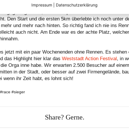
Impressum
|
Datenschutzerklärung
g darauf war dann nur noch Bonus und auch wenn ich die St
esagt ganz gut fand, wollten Kopf und Beine in dem 110km 
cht. Den Start und die ersten 5km überlebte ich noch unter d
 mehr und mehr nach hinten. So richtig fand ich nie ins Ren
elleicht auch nicht. Am Ende war es der achte Platz, welchen
 hinnahm.
es jetzt mit ein paar Wochenenden ohne Rennen. Es stehen 
d das Highlight hier klar das
Weststadt Action Festival
, in 
 die Orga inne habe. Wir erwarten 2.500 Besucher auf eine
mitten in der Stadt, oder besser auf zwei Firmengelände, bau
 wenn ihr Zeit habt, es lohnt sich!
#race #sieger
Share? Gerne.