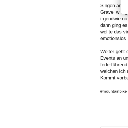
Singen am Ta
Gravel wie g
irgendwie ni
dann ging es
wollte das vi
emotionslos
Weiter geht 
Events an un
federführend
welchen ich 
Kommt vorbei
#mountainbike 