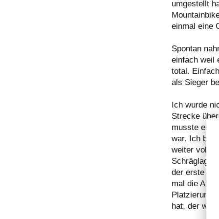
umgestellt h
Mountainbike
einmal eine 
Spontan nahm
einfach weil
total. Einfac
als Sieger b
Ich wurde ni
Strecke über
musste entsc
war. Ich bog
weiter volle
Schräglage g
der erste ri
mal die Alte
Platzierung 
hat, der wei