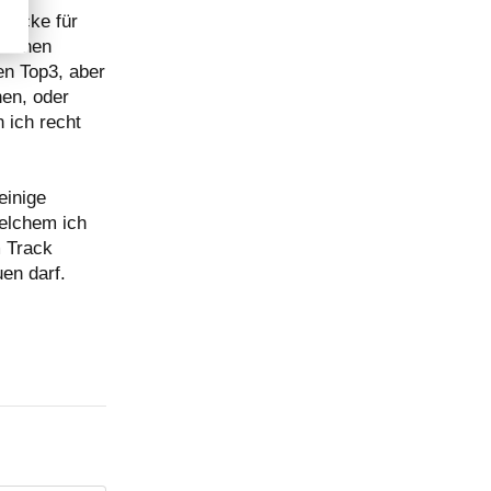
recke für
Rennen
en Top3, aber
nen, oder
 ich recht
einige
welchem ich
m Track
en darf.